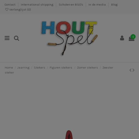
Contact
International shipping
Scholen en BSO's
In de media
Blog
Verlanglijst (
0
)
0
Home
Jaarring
Stekers
Figuren stekers
Zomer stekers
Zeester
steker