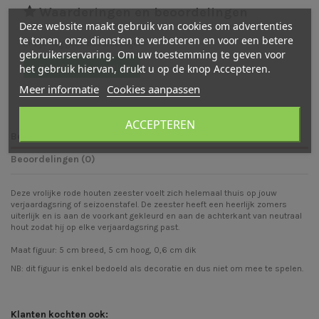
Waarderingen en beoordelingen
Deze website maakt gebruik van cookies om advertenties
te tonen, onze diensten te verbeteren en voor een betere
Er zijn nog geen beoordelingen
gebruikerservaring. Om uw toestemming te geven voor
het gebruik hiervan, drukt u op de knop Accepteren.
Schrijf een beoordeling
Meer informatie
Cookies aanpassen
ACCEPTEREN
Beschrijving
Beoordelingen (0)
Deze vrolijke rode houten zeester voelt zich helemaal thuis op jouw
verjaardagsring of seizoenstafel. De zeester heeft een heerlijk zomers
uiterlijk en is aan de voorkant gekleurd en aan de achterkant van neutraal
hout zodat hij op elke verjaardagsring past.
Maat figuur: 5 cm breed, 5 cm hoog, 0,6 cm dik
NB: dit figuur is enkel bedoeld als decoratie en dus niet om mee te spelen.
Klanten kochten ook: