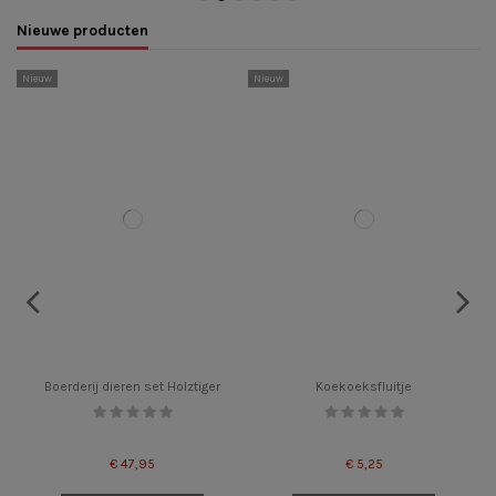
Nieuwe producten
Nieuw
Nieuw
N
Boerderij dieren set Holztiger
Koekoeksfluitje
€ 47,95
€ 5,25