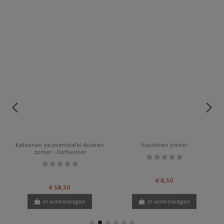
Katoenen seizoenstafel doeken
Vuurtoren steker
zomer - Ostheimer
€ 6,50
€ 58,50
In winkelwagen
In winkelwagen