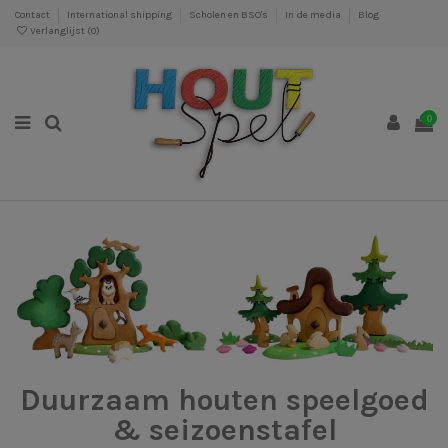
Contact
International shipping
Scholen en BSO's
In de media
Blog
Verlanglijst (
0
)
0
Duurzaam houten speelgoed
& seizoenstafel