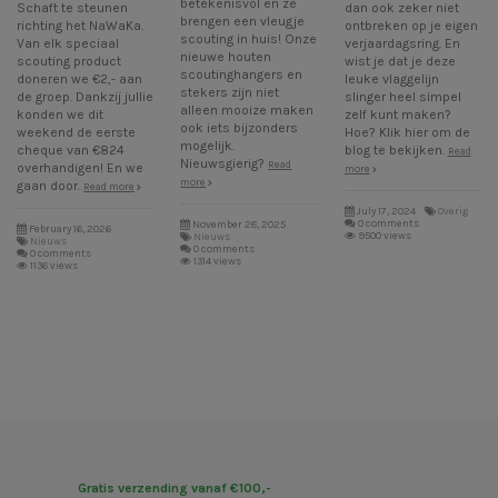
betekenisvol en ze
Schaft te steunen
dan ook zeker niet
brengen een vleugje
richting het NaWaKa.
ontbreken op je eigen
scouting in huis! Onze
Van elk speciaal
verjaardagsring. En
nieuwe houten
scouting product
wist je dat je deze
scoutinghangers en
doneren we €2,- aan
leuke vlaggelijn
stekers zijn niet
de groep. Dankzij jullie
slinger heel simpel
alleen mooize maken
konden we dit
zelf kunt maken?
ook iets bijzonders
weekend de eerste
Hoe? Klik hier om de
mogelijk.
cheque van €824
blog te bekijken.
Read
Nieuwsgierig?
Read
overhandigen! En we
more
more
gaan door.
Read more
July 17, 2024
Overig
0 comments
November 28, 2025
February 16, 2026
9500 views
Nieuws
Nieuws
0 comments
0 comments
1314 views
1136 views
Gratis verzending vanaf €100,-