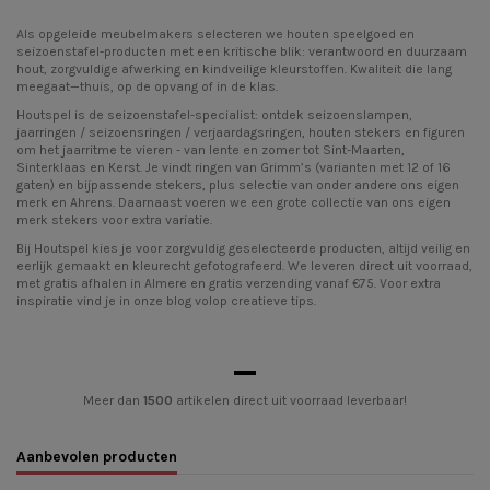
Als opgeleide meubelmakers selecteren we
houten speelgoed
en
seizoenstafel-producten met een kritische blik: verantwoord en duurzaam
hout, zorgvuldige afwerking en kindveilige kleurstoffen. Kwaliteit die lang
meegaat—thuis, op de opvang of in de klas.
Houtspel is de seizoenstafel-specialist: ontdek
seizoenslampen
,
jaarringen / seizoensringen / verjaardagsringen
, houten stekers en
figuren
om het jaarritme te vieren - van lente en zomer tot Sint-Maarten,
Sinterklaas en Kerst. Je vindt ringen van Grimm’s (varianten met 12 of 16
gaten) en bijpassende stekers, plus selectie van onder andere ons eigen
merk en Ahrens. Daarnaast voeren we een grote collectie van ons eigen
merk stekers voor extra variatie.
Bij Houtspel kies je voor zorgvuldig geselecteerde producten, altijd veilig en
eerlijk gemaakt en kleurecht gefotografeerd. We leveren direct uit voorraad,
met gratis afhalen in Almere en gratis verzending vanaf €75. Voor extra
inspiratie vind je in onze blog volop creatieve tips.
Meer dan
1500
artikelen direct uit voorraad leverbaar!
Aanbevolen producten