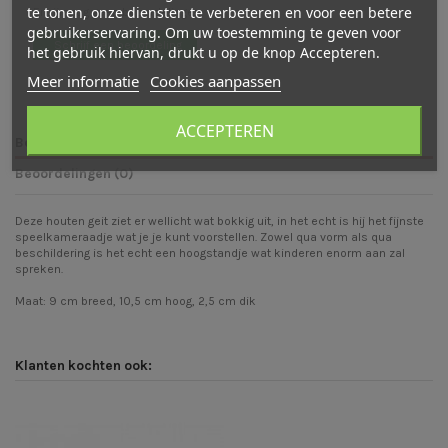
te tonen, onze diensten te verbeteren en voor een betere
Er zijn nog geen beoordelingen
gebruikerservaring. Om uw toestemming te geven voor
Schrijf een beoordeling
het gebruik hiervan, drukt u op de knop Accepteren.
Meer informatie
Cookies aanpassen
ACCEPTEREN
Beschrijving
Beoordelingen (0)
Deze houten geit ziet er wellicht wat bokkig uit, in het echt is hij het fijnste
speelkameraadje wat je je kunt voorstellen. Zowel qua vorm als qua
beschildering is het echt een hoogstandje wat kinderen enorm aan zal
spreken.
Maat: 9 cm breed, 10,5 cm hoog, 2,5 cm dik
Klanten kochten ook: