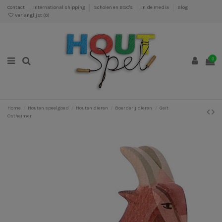
Contact
International shipping
Scholen en BSO's
In de media
Blog
Verlanglijst (
0
)
0
Home
Houten speelgoed
Houten dieren
Boerderij dieren
Geit
Ostheimer