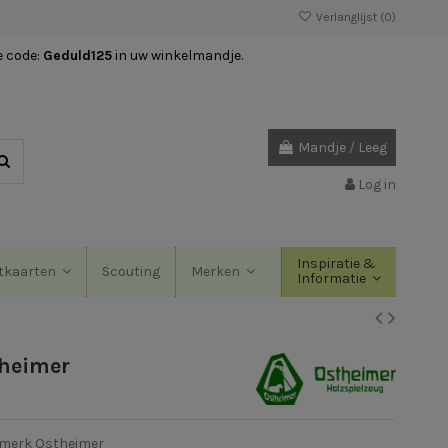
Verlanglijst (
0
)
e code:
Geduld125
in uw winkelmandje.
Mandje
/
Leeg
Log in
Inspiratie &
Scouting
tkaarten
Merken
Informatie
theimer
 merk Ostheimer