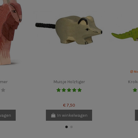
Ni
imer
Muisje Holztiger
Kroko
€ 7,50
lwagen
In winkelwagen