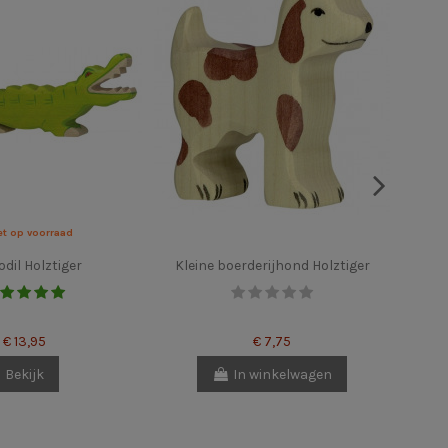
et op voorraad
dil Holztiger
Kleine boerderijhond Holztiger
€ 13,95
€ 7,75
Bekijk
In winkelwagen