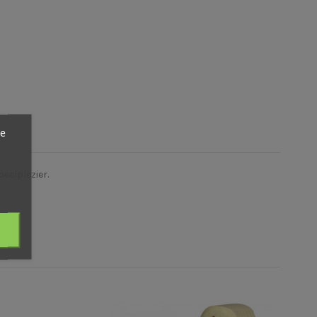
ze
peelplezier.