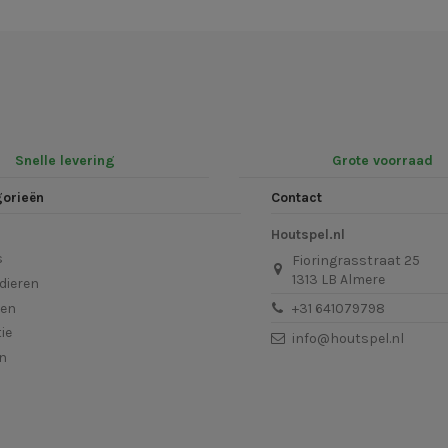
Snelle levering
Grote voorraad
gorieën
Contact
Houtspel.nl
s
Fioringrasstraat 25
1313 LB Almere
dieren
len
+31 641079798
ie
info@houtspel.nl
en