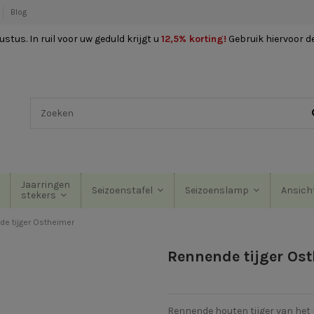
Blog
stus. In ruil voor uw geduld krijgt u
12,5% korting
!
Gebruik hiervoor d
Jaarringen
Seizoenstafel
Seizoenslamp
Ansich
stekers
e tijger Ostheimer
Rennende tijger Os
Rennende houten tijger van het