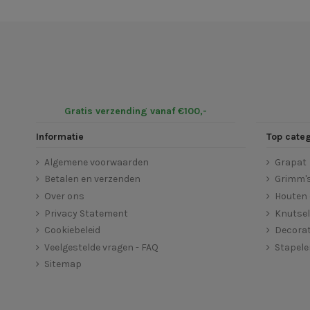
Gratis verzending vanaf €100,-
Informatie
Top cate
Algemene voorwaarden
Grapat
Betalen en verzenden
Grimm'
Over ons
Houten 
Privacy Statement
Knutse
Cookiebeleid
Decorat
Veelgestelde vragen - FAQ
Stapel
Sitemap