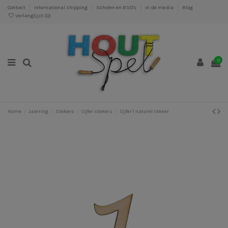
Contact
International shipping
Scholen en BSO's
In de media
Blog
Verlanglijst (
0
)
0
Home
Jaarring
Stekers
Cijfer stekers
Cijfer 1 naturel steker