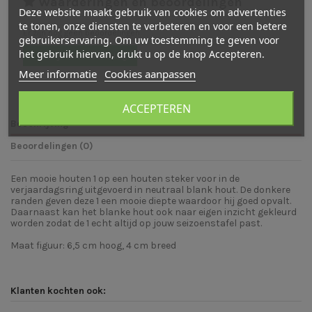
Waarderingen en beoordelingen
Deze website maakt gebruik van cookies om advertenties
te tonen, onze diensten te verbeteren en voor een betere
Er zijn nog geen beoordelingen
gebruikerservaring. Om uw toestemming te geven voor
het gebruik hiervan, drukt u op de knop Accepteren.
Schrijf een beoordeling
Meer informatie
Cookies aanpassen
ACCEPTEREN
Beschrijving
Beoordelingen (0)
Een mooie houten 1 op een houten steker voor in de
verjaardagsring uitgevoerd in neutraal blank hout. De donkere
randen geven deze 1 een mooie diepte waardoor hij goed opvalt.
Daarnaast kan het blanke hout ook naar eigen inzicht gekleurd
worden zodat de 1 echt altijd op jouw seizoenstafel past.
Maat figuur: 6,5 cm hoog, 4 cm breed
Klanten kochten ook: