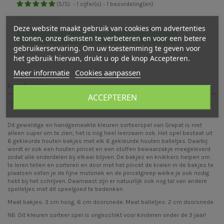
(
5
/
5
)
-
1
cijfer(s) -
1
beoordeling(en)
Bekijk verdeling
Deze website maakt gebruik van cookies om advertenties
te tonen, onze diensten te verbeteren en voor een betere
Bekijk beoordelingen
Schrijf een beoordeling
gebruikerservaring. Om uw toestemming te geven voor
het gebruik hiervan, drukt u op de knop Accepteren.
Meer informatie
Cookies aanpassen
Beschrijving
ACCEPTEREN
Beoordelingen (1)
Dit geweldige en handgemaakte kleuren sorteerspel van Grapat is niet
alleen super om te zien, het is nog heel leerzaam ook. Het spel bestaat uit
6 gekleurde houten bakjes met elk 6 gekleurde houten balletjes. Daarbij
wordt er ook een houten pincet en een stoffen bewaarzakje meegeleverd
zodat alle onderdelen bij elkaar blijven. De bakjes en knikkers helpen om
te leren tellen en sorteren en door met het pincet de kralen in de bakjes te
plaatsen oefen je de fijne motoriek en de pincetgreep welke je ook nodig
hebt bij het schrijven. Daarnaast zijn er natuurlijk ook nog tal van andere
spelletjes met dit speelgoed te bedenken.
Maat bakjes: 3 cm hoog, 6 cm doorsnede. Maat balletjes: 2 cm doorsnede
NB: Dit kleuren sorteer spel is ongeschikt voor kinderen onder de 3 jaar!