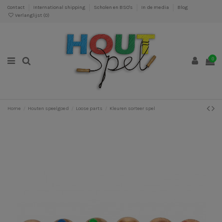
Contact
International shipping
Scholen en BSO's
In de media
Blog
Verlanglijst (
0
)
0
Home
Houten speelgoed
Loose parts
Kleuren sorteer spel