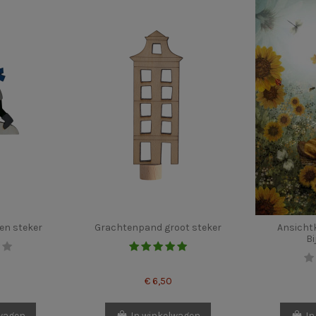
n steker
Grachtenpand groot steker
Ansichtk
Bi
€ 6,50
lwagen
In winkelwagen
In