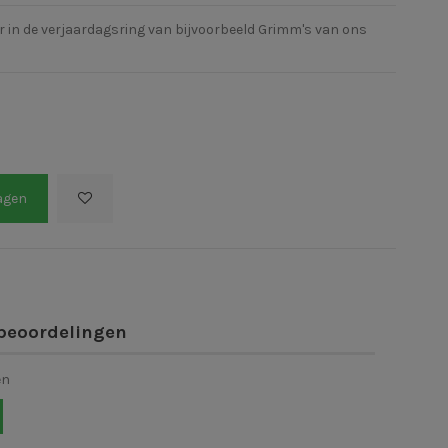
 in de verjaardagsring van bijvoorbeeld Grimm's van ons
agen
beoordelingen
en