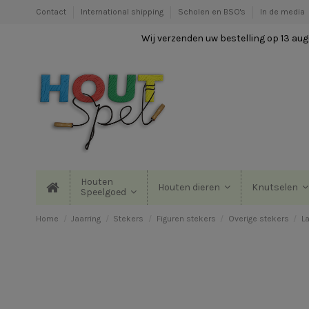
Contact
International shipping
Scholen en BSO's
In de media
Wij verzenden uw bestelling op 13 augu
Houten
Houten dieren
Knutselen
Speelgoed
Home
Jaarring
Stekers
Figuren stekers
Overige stekers
L