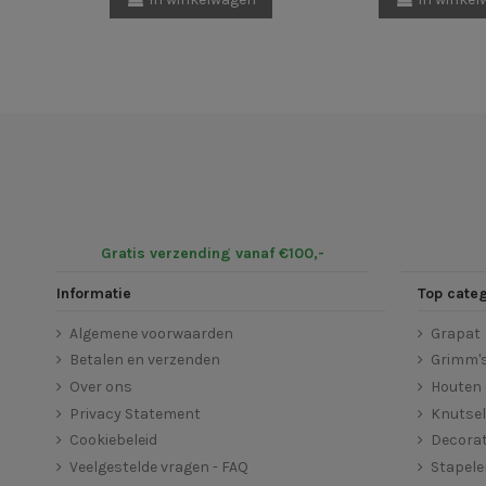
Gratis verzending vanaf €100,-
Informatie
Top cate
Algemene voorwaarden
Grapat
Betalen en verzenden
Grimm'
Over ons
Houten 
Privacy Statement
Knutse
Cookiebeleid
Decorat
Veelgestelde vragen - FAQ
Stapel