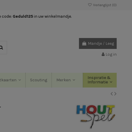
Verlanglijst (
0
)
e code:
Geduld125
in uw winkelmandje.
Mandje
/
Leeg
Log in
Inspiratie &
Scouting
tkaarten
Merken
Informatie
r