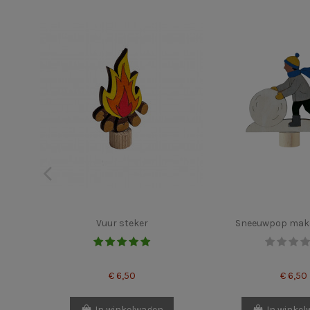
Vuur steker
Sneeuwpop make
€ 6,50
€ 6,50
In winkelwagen
In winke