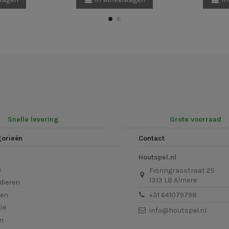
Snelle levering
Grote voorraad
gorieën
Contact
Houtspel.nl
s
Fioringrasstraat 25
1313 LB Almere
dieren
len
+31 641079798
ie
info@houtspel.nl
en