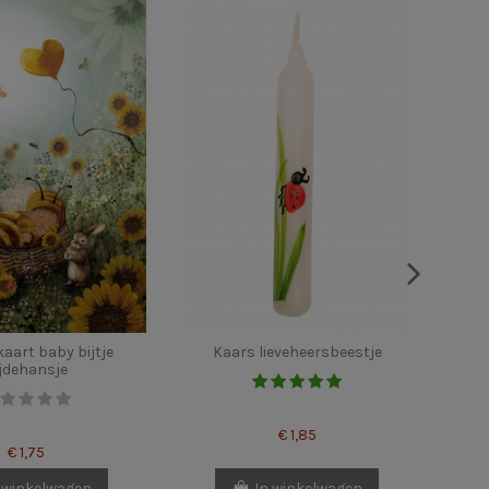
aart baby bijtje
Kaars lieveheersbeestje
jdehansje
€ 1,85
€ 1,75
 winkelwagen
In winkelwagen