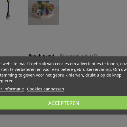
Beschrijving
Beoordelingen (0)
 website maakt gebruik van cookies om advertenties te tonen, on
sten te verbeteren en voor een betere gebruikerservaring. Om uw
teker voor in de verjaardagsring van bijvoorbeeld Grimm's. Met zijn g
temming te geven voor het gebruik hiervan, drukt u op de knop
arten seizoenstafel.
epteren.
r informatie
Cookies aanpassen
 speelgoed gebruikt worden.
ACCEPTEREN