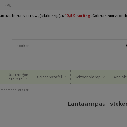
Blog
stus. In ruil voor uw geduld krijgt u
12,5% korting
!
Gebruik hiervoor d
Jaarringen
Seizoenstafel
Seizoenslamp
Ansich
stekers
antaarnpaal steker
Lantaarnpaal steke